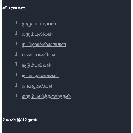
விபரங்கள்
முழுப்பட்டியல்
கரும்புலிகள்
துயிலுமில்லங்கள்
படையணிகள்
குடும்பங்கள்
நடவடிக்கைகள்
தாக்குதல்கள்
கரும்புலித்தாக்குதல்
வேண்டுகிறோம்...