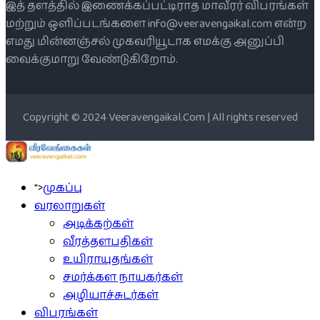
இத் தளத்தில் இணைக்கப்பட்டிராத மாவீரர் விபரங்கள்
மற்றும் ஒளிப்படங்களை info@veeravengaikal.com என்ற
எமது மின்னஞ்சல் முகவரியூடாக எமக்கு அனுப்பி
வைக்குமாறு வேண்டுகிறோம்.
Copyright © 2024 Veeravengaikal.Com | All rights reserved
">
முகப்பு
வரலாறுகள்
அடிக்கற்கள்
வீரத்தளபதிகள்
உயிராயுதங்கள்
சமர்க்கள நாயகர்கள்
அழியாச்சுடர்கள்
விபரங்கள்