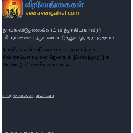
தாயக விடுதலைக்காய் வித்தாகிய மாவீரர்
விபரங்களை ஆவணப்படுத்தும் ஓர் தரவுத்தளம்.
“மாவீரர்களின் நினைவுகள் வரலாற்றுச்
சின்னங்களாக என்றென்றும் நிலைத்து நிற்க
வேண்டும் ”- தேசியத் தலைவர்
info@veeravengaikal.com
www.veeravengaikal.com