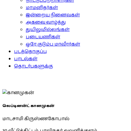
நாட்டுப்பற்றாளர்கள்
மாமனிதர்கள்
இன்றைய நினைவுகள்
அகவை வாழ்த்து
துயிலுமில்லங்கள்
படையணிகள்
ஒரே குடும்ப மாவீரர்கள்
படத்தொகுப்பு
பாடல்கள்
தொடர்புகளுக்கு
லெப்டினன்ட் கானமுகன்
மாடசாமி கிருஸ்ணகோபால்
30 வீட்டுத்திட்டம், பாலிநகர், வவுனிக்குளம்