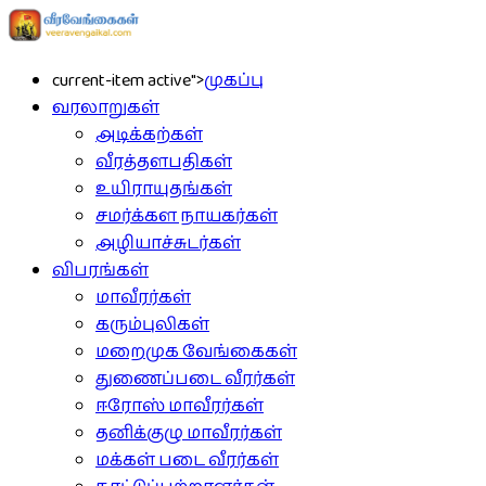
current-item active">
முகப்பு
வரலாறுகள்
அடிக்கற்கள்
வீரத்தளபதிகள்
உயிராயுதங்கள்
சமர்க்கள நாயகர்கள்
அழியாச்சுடர்கள்
விபரங்கள்
மாவீரர்கள்
கரும்புலிகள்
மறைமுக வேங்கைகள்
துணைப்படை வீரர்கள்
ஈரோஸ் மாவீரர்கள்
தனிக்குழு மாவீரர்கள்
மக்கள் படை வீரர்கள்