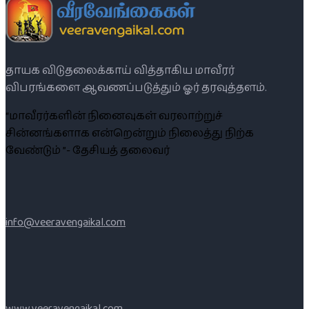
தாயக விடுதலைக்காய் வித்தாகிய மாவீரர்
விபரங்களை ஆவணப்படுத்தும் ஓர் தரவுத்தளம்.
“மாவீரர்களின் நினைவுகள் வரலாற்றுச்
சின்னங்களாக என்றென்றும் நிலைத்து நிற்க
வேண்டும் ”- தேசியத் தலைவர்
info@veeravengaikal.com
www.veeravengaikal.com