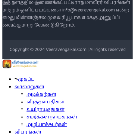
இத் தளத்தில் இணைக்கப்பட்டிராத மாவீரர் விபரங்கள்
மற்றும் ஒளிப்படங்களை info@veeravengaikal.com என்ற
எமது மின்னஞ்சல் முகவரியூடாக எமக்கு அனுப்பி
வைக்குமாறு வேண்டுகிறோம்.
Copyright © 2024 Veeravengaikal.Com | All rights reserved
">
முகப்பு
வரலாறுகள்
அடிக்கற்கள்
வீரத்தளபதிகள்
உயிராயுதங்கள்
சமர்க்கள நாயகர்கள்
அழியாச்சுடர்கள்
விபரங்கள்