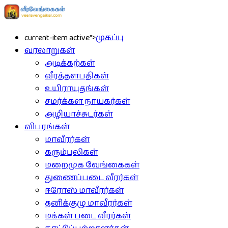
current-item active">
முகப்பு
வரலாறுகள்
அடிக்கற்கள்
வீரத்தளபதிகள்
உயிராயுதங்கள்
சமர்க்கள நாயகர்கள்
அழியாச்சுடர்கள்
விபரங்கள்
மாவீரர்கள்
கரும்புலிகள்
மறைமுக வேங்கைகள்
துணைப்படை வீரர்கள்
ஈரோஸ் மாவீரர்கள்
தனிக்குழு மாவீரர்கள்
மக்கள் படை வீரர்கள்