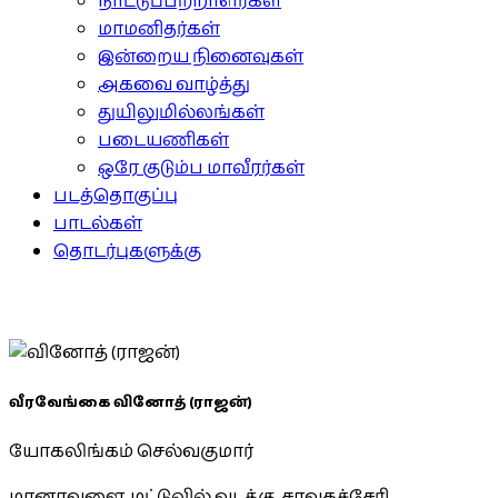
நாட்டுப்பற்றாளர்கள்
மாமனிதர்கள்
இன்றைய நினைவுகள்
அகவை வாழ்த்து
துயிலுமில்லங்கள்
படையணிகள்
ஒரே குடும்ப மாவீரர்கள்
படத்தொகுப்பு
பாடல்கள்
தொடர்புகளுக்கு
வீரவேங்கை வினோத் (ராஜன்)
யோகலிங்கம் செல்வகுமார்
மானாவளை, மட்டுவில் வடக்கு, சாவகச்சேரி