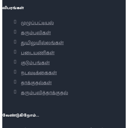
விபரங்கள்
முழுப்பட்டியல்
கரும்புலிகள்
துயிலுமில்லங்கள்
படையணிகள்
குடும்பங்கள்
நடவடிக்கைகள்
தாக்குதல்கள்
கரும்புலித்தாக்குதல்
வேண்டுகிறோம்...