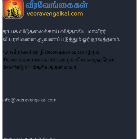
தாயக விடுதலைக்காய் வித்தாகிய மாவீரர்
விபரங்களை ஆவணப்படுத்தும் ஓர் தரவுத்தளம்.
“மாவீரர்களின் நினைவுகள் வரலாற்றுச்
சின்னங்களாக என்றென்றும் நிலைத்து நிற்க
வேண்டும் ”- தேசியத் தலைவர்
info@veeravengaikal.com
www.veeravengaikal.com