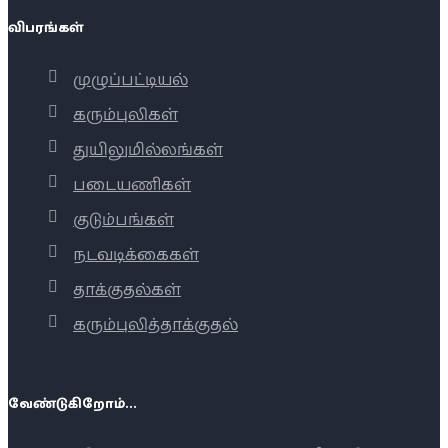
விபரங்கள்
முழுப்பட்டியல்
கரும்புலிகள்
துயிலுமில்லங்கள்
படையணிகள்
குடும்பங்கள்
நடவடிக்கைகள்
தாக்குதல்கள்
கரும்புலித்தாக்குதல்
வேண்டுகிறோம்...