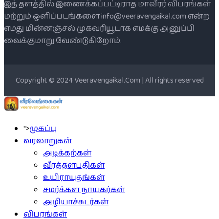
இத் தளத்தில் இணைக்கப்பட்டிராத மாவீரர் விபரங்கள்
மற்றும் ஒளிப்படங்களை info@veeravengaikal.com என்ற
எமது மின்னஞ்சல் முகவரியூடாக எமக்கு அனுப்பி
வைக்குமாறு வேண்டுகிறோம்.
Copyright © 2024 Veeravengaikal.Com | All rights reserved
">
முகப்பு
வரலாறுகள்
அடிக்கற்கள்
வீரத்தளபதிகள்
உயிராயுதங்கள்
சமர்க்கள நாயகர்கள்
அழியாச்சுடர்கள்
விபரங்கள்