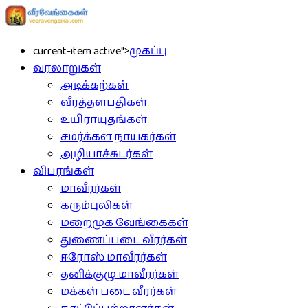
current-item active">
முகப்பு
வரலாறுகள்
அடிக்கற்கள்
வீரத்தளபதிகள்
உயிராயுதங்கள்
சமர்க்கள நாயகர்கள்
அழியாச்சுடர்கள்
விபரங்கள்
மாவீரர்கள்
கரும்புலிகள்
மறைமுக வேங்கைகள்
துணைப்படை வீரர்கள்
ஈரோஸ் மாவீரர்கள்
தனிக்குழு மாவீரர்கள்
மக்கள் படை வீரர்கள்