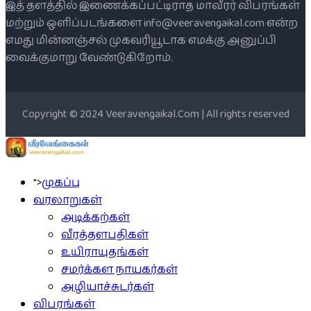
இத் தளத்தில் இணைக்கப்பட்டிராத மாவீரர் விபரங்கள்
மற்றும் ஒளிப்படங்களை info@veeravengaikal.com என்ற
எமது மின்னஞ்சல் முகவரியூடாக எமக்கு அனுப்பி
வைக்குமாறு வேண்டுகிறோம்.
Copyright © 2024 Veeravengaikal.Com | All rights reserved
">
முகப்பு
வரலாறுகள்
அடிக்கற்கள்
வீரத்தளபதிகள்
உயிராயுதங்கள்
சமர்க்கள நாயகர்கள்
அழியாச்சுடர்கள்
விபரங்கள்