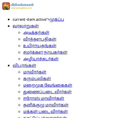
current-item active">
முகப்பு
வரலாறுகள்
அடிக்கற்கள்
வீரத்தளபதிகள்
உயிராயுதங்கள்
சமர்க்கள நாயகர்கள்
அழியாச்சுடர்கள்
விபரங்கள்
மாவீரர்கள்
கரும்புலிகள்
மறைமுக வேங்கைகள்
துணைப்படை வீரர்கள்
ஈரோஸ் மாவீரர்கள்
தனிக்குழு மாவீரர்கள்
மக்கள் படை வீரர்கள்