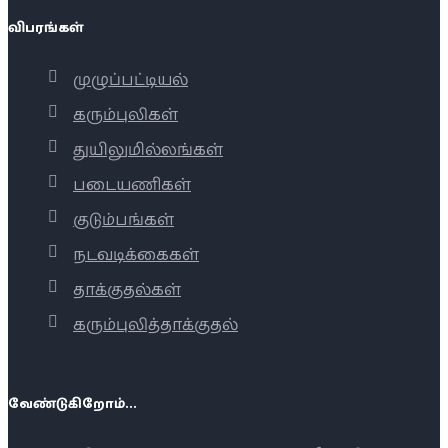
விபரங்கள்
முழுப்பட்டியல்
கரும்புலிகள்
துயிலுமில்லங்கள்
படையணிகள்
குடும்பங்கள்
நடவடிக்கைகள்
தாக்குதல்கள்
கரும்புலித்தாக்குதல்
வேண்டுகிறோம்...