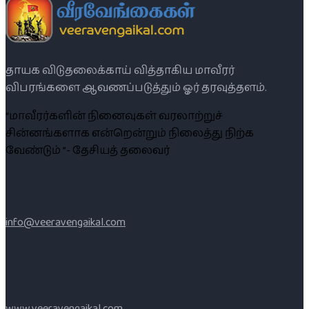
தாயக விடுதலைக்காய் வித்தாகிய மாவீரர்
விபரங்களை ஆவணப்படுத்தும் ஓர் தரவுத்தளம்.
“மாவீரர்களின் நினைவுகள் வரலாற்றுச்
சின்னங்களாக என்றென்றும் நிலைத்து நிற்க
வேண்டும் ”- தேசியத் தலைவர்
info@veeravengaikal.com
www.veeravengaikal.com