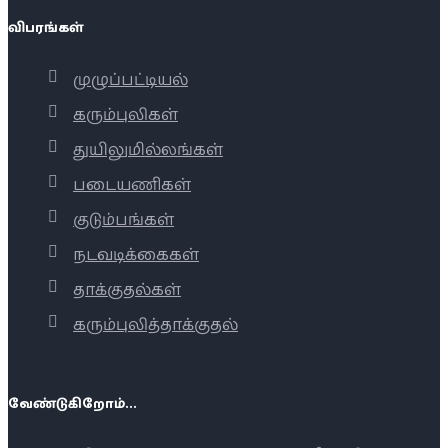
விபரங்கள்
முழுப்பட்டியல்
கரும்புலிகள்
துயிலுமில்லங்கள்
படையணிகள்
குடும்பங்கள்
நடவடிக்கைகள்
தாக்குதல்கள்
கரும்புலித்தாக்குதல்
வேண்டுகிறோம்...