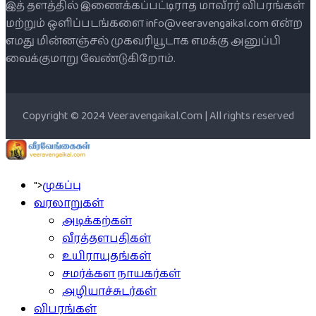
இத் தளத்தில் இணைக்கப்பட்டிராத மாவீரர் விபரங்கள்
மற்றும் ஒளிப்படங்களை info@veeravengaikal.com என்ற
எமது மின்னஞ்சல் முகவரியூடாக எமக்கு அனுப்பி
வைக்குமாறு வேண்டுகிறோம்.
Copyright © 2024 Veeravengaikal.Com | All rights reserved
">
முகப்பு
வரலாறுகள்
அடிக்கற்கள்
வீரத்தளபதிகள்
உயிராயுதங்கள்
சமர்க்கள நாயகர்கள்
அழியாச்சுடர்கள்
விபரங்கள்