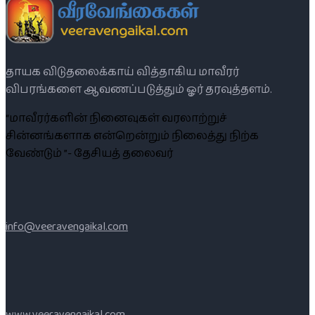
தாயக விடுதலைக்காய் வித்தாகிய மாவீரர்
விபரங்களை ஆவணப்படுத்தும் ஓர் தரவுத்தளம்.
“மாவீரர்களின் நினைவுகள் வரலாற்றுச்
சின்னங்களாக என்றென்றும் நிலைத்து நிற்க
வேண்டும் ”- தேசியத் தலைவர்
info@veeravengaikal.com
www.veeravengaikal.com