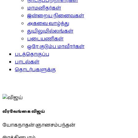
நாட்டுப்பற்றாளர்கள்
மாமனிதர்கள்
இன்றைய நினைவுகள்
அகவை வாழ்த்து
துயிலுமில்லங்கள்
படையணிகள்
ஒரே குடும்ப மாவீரர்கள்
படத்தொகுப்பு
பாடல்கள்
தொடர்புகளுக்கு
வீரவேங்கை விஜய்
யோகநாதன் ஞானசம்பந்தன்
இரத்தினபுரம்