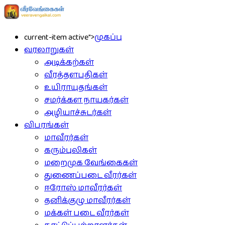
current-item active">
முகப்பு
வரலாறுகள்
அடிக்கற்கள்
வீரத்தளபதிகள்
உயிராயுதங்கள்
சமர்க்கள நாயகர்கள்
அழியாச்சுடர்கள்
விபரங்கள்
மாவீரர்கள்
கரும்புலிகள்
மறைமுக வேங்கைகள்
துணைப்படை வீரர்கள்
ஈரோஸ் மாவீரர்கள்
தனிக்குழு மாவீரர்கள்
மக்கள் படை வீரர்கள்