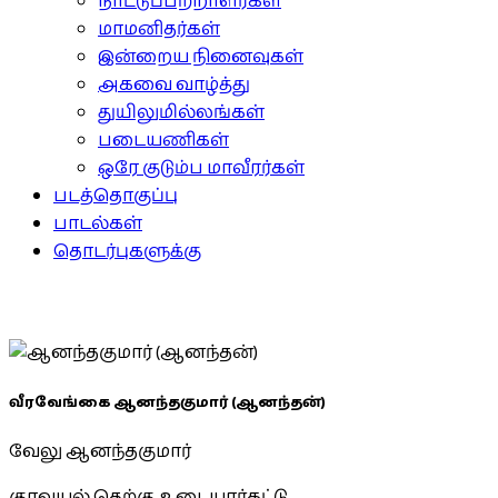
நாட்டுப்பற்றாளர்கள்
மாமனிதர்கள்
இன்றைய நினைவுகள்
அகவை வாழ்த்து
துயிலுமில்லங்கள்
படையணிகள்
ஒரே குடும்ப மாவீரர்கள்
படத்தொகுப்பு
பாடல்கள்
தொடர்புகளுக்கு
வீரவேங்கை ஆனந்தகுமார் (ஆனந்தன்)
வேலு ஆனந்தகுமார்
குரவயல் தெற்கு, உடையார்கட்டு