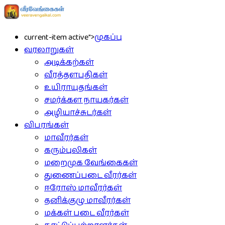
current-item active">
முகப்பு
வரலாறுகள்
அடிக்கற்கள்
வீரத்தளபதிகள்
உயிராயுதங்கள்
சமர்க்கள நாயகர்கள்
அழியாச்சுடர்கள்
விபரங்கள்
மாவீரர்கள்
கரும்புலிகள்
மறைமுக வேங்கைகள்
துணைப்படை வீரர்கள்
ஈரோஸ் மாவீரர்கள்
தனிக்குழு மாவீரர்கள்
மக்கள் படை வீரர்கள்