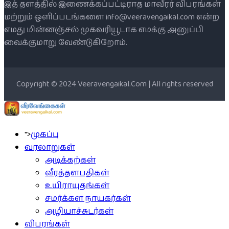
இத் தளத்தில் இணைக்கப்பட்டிராத மாவீரர் விபரங்கள்
மற்றும் ஒளிப்படங்களை info@veeravengaikal.com என்ற
எமது மின்னஞ்சல் முகவரியூடாக எமக்கு அனுப்பி
வைக்குமாறு வேண்டுகிறோம்.
Copyright © 2024 Veeravengaikal.Com | All rights reserved
">
முகப்பு
வரலாறுகள்
அடிக்கற்கள்
வீரத்தளபதிகள்
உயிராயுதங்கள்
சமர்க்கள நாயகர்கள்
அழியாச்சுடர்கள்
விபரங்கள்