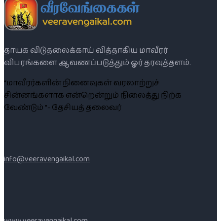
தாயக விடுதலைக்காய் வித்தாகிய மாவீரர்
விபரங்களை ஆவணப்படுத்தும் ஓர் தரவுத்தளம்.
“மாவீரர்களின் நினைவுகள் வரலாற்றுச்
சின்னங்களாக என்றென்றும் நிலைத்து நிற்க
வேண்டும் ”- தேசியத் தலைவர்
info@veeravengaikal.com
www.veeravengaikal.com