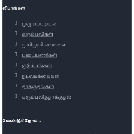
விபரங்கள்
முழுப்பட்டியல்
கரும்புலிகள்
துயிலுமில்லங்கள்
படையணிகள்
குடும்பங்கள்
நடவடிக்கைகள்
தாக்குதல்கள்
கரும்புலித்தாக்குதல்
வேண்டுகிறோம்...