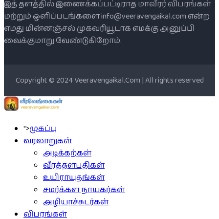
இத் தளத்தில் இணைக்கப்பட்டிராத மாவீரர் விபரங்கள்
மற்றும் ஒளிப்படங்களை info@veeravengaikal.com என்ற
எமது மின்னஞ்சல் முகவரியூடாக எமக்கு அனுப்பி
வைக்குமாறு வேண்டுகிறோம்.
Copyright © 2024 Veeravengaikal.Com | All rights reserved
">
முகப்பு
வரலாறுகள்
அடிக்கற்கள்
வீரத்தளபதிகள்
உயிராயுதங்கள்
சமர்க்கள நாயகர்கள்
அழியாச்சுடர்கள்
விபரங்கள்