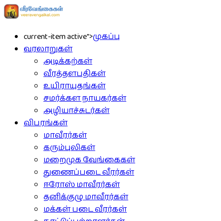
current-item active">
முகப்பு
வரலாறுகள்
அடிக்கற்கள்
வீரத்தளபதிகள்
உயிராயுதங்கள்
சமர்க்கள நாயகர்கள்
அழியாச்சுடர்கள்
விபரங்கள்
மாவீரர்கள்
கரும்புலிகள்
மறைமுக வேங்கைகள்
துணைப்படை வீரர்கள்
ஈரோஸ் மாவீரர்கள்
தனிக்குழு மாவீரர்கள்
மக்கள் படை வீரர்கள்