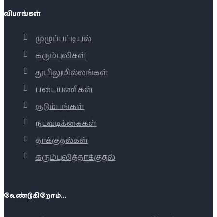
விபரங்கள்
முழுப்பட்டியல்
கரும்புலிகள்
துயிலுமில்லங்கள்
படையணிகள்
குடும்பங்கள்
நடவடிக்கைகள்
தாக்குதல்கள்
கரும்புலித்தாக்குதல்
வேண்டுகிறோம்...