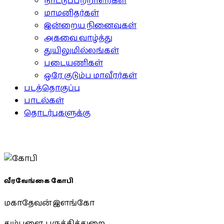
நாட்டுப்பற்றாளர்கள்
மாமனிதர்கள்
இன்றைய நினைவுகள்
அகவை வாழ்த்து
துயிலுமில்லங்கள்
படையணிகள்
ஒரே குடும்ப மாவீரர்கள்
படத்தொகுப்பு
பாடல்கள்
தொடர்புகளுக்கு
வீரவேங்கை கோபி
மகாதேவன் இளங்கோ
தும்பளை, பருத்தித்துறை