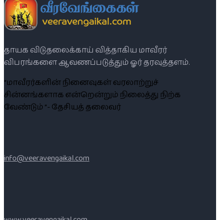
தாயக விடுதலைக்காய் வித்தாகிய மாவீரர்
விபரங்களை ஆவணப்படுத்தும் ஓர் தரவுத்தளம்.
“மாவீரர்களின் நினைவுகள் வரலாற்றுச்
சின்னங்களாக என்றென்றும் நிலைத்து நிற்க
வேண்டும் ”- தேசியத் தலைவர்
info@veeravengaikal.com
www.veeravengaikal.com