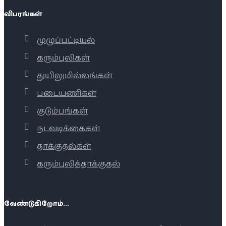
விபரங்கள்
முழுப்பட்டியல்
கரும்புலிகள்
துயிலுமில்லங்கள்
படையணிகள்
குடும்பங்கள்
நடவடிக்கைகள்
தாக்குதல்கள்
கரும்புலித்தாக்குதல்
வேண்டுகிறோம்...