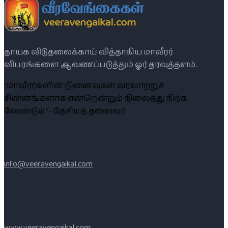
தாயக விடுதலைக்காய் வித்தாகிய மாவீரர்
விபரங்களை ஆவணப்படுத்தும் ஓர் தரவுத்தளம்.
“மாவீரர்களின் நினைவுகள் வரலாற்றுச்
சின்னங்களாக என்றென்றும் நிலைத்து நிற்க
வேண்டும் ”- தேசியத் தலைவர்
info@veeravengaikal.com
www.veeravengaikal.com