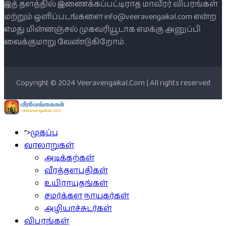
இத் தளத்தில் இணைக்கப்பட்டிராத மாவீரர் விபரங்கள்
மற்றும் ஒளிப்படங்களை info@veeravengaikal.com என்ற
எமது மின்னஞ்சல் முகவரியூடாக எமக்கு அனுப்பி
வைக்குமாறு வேண்டுகிறோம்.
Copyright © 2024 Veeravengaikal.Com | All rights reserved
">
முகப்பு
வரலாறுகள்
அடிக்கற்கள்
வீரத்தளபதிகள்
உயிராயுதங்கள்
சமர்க்கள நாயகர்கள்
அழியாச்சுடர்கள்
விபரங்கள்