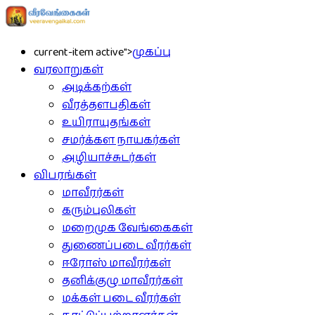
current-item active">
முகப்பு
வரலாறுகள்
அடிக்கற்கள்
வீரத்தளபதிகள்
உயிராயுதங்கள்
சமர்க்கள நாயகர்கள்
அழியாச்சுடர்கள்
விபரங்கள்
மாவீரர்கள்
கரும்புலிகள்
மறைமுக வேங்கைகள்
துணைப்படை வீரர்கள்
ஈரோஸ் மாவீரர்கள்
தனிக்குழு மாவீரர்கள்
மக்கள் படை வீரர்கள்