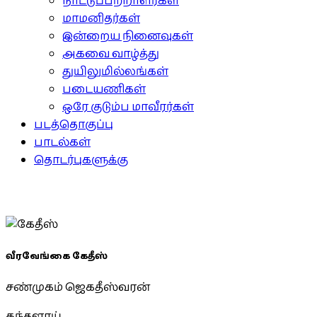
நாட்டுப்பற்றாளர்கள்
மாமனிதர்கள்
இன்றைய நினைவுகள்
அகவை வாழ்த்து
துயிலுமில்லங்கள்
படையணிகள்
ஒரே குடும்ப மாவீரர்கள்
படத்தொகுப்பு
பாடல்கள்
தொடர்புகளுக்கு
வீரவேங்கை கேதீஸ்
சண்முகம் ஜெகதீஸ்வரன்
கந்தளாய்