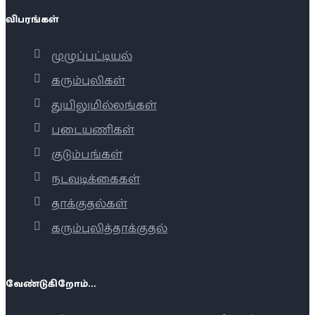
விபரங்கள்
முழுப்பட்டியல்
கரும்புலிகள்
துயிலுமில்லங்கள்
படையணிகள்
குடும்பங்கள்
நடவடிக்கைகள்
தாக்குதல்கள்
கரும்புலித்தாக்குதல்
வேண்டுகிறோம்...