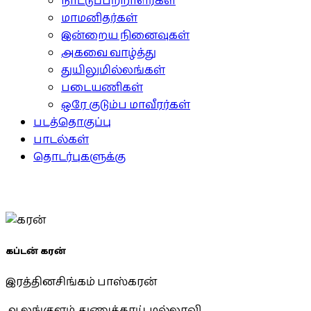
நாட்டுப்பற்றாளர்கள்
மாமனிதர்கள்
இன்றைய நினைவுகள்
அகவை வாழ்த்து
துயிலுமில்லங்கள்
படையணிகள்
ஒரே குடும்ப மாவீரர்கள்
படத்தொகுப்பு
பாடல்கள்
தொடர்புகளுக்கு
கப்டன் கரன்
இரத்தினசிங்கம் பாஸ்கரன்
ஆலங்குளம், துணுக்காய், மல்லாவி