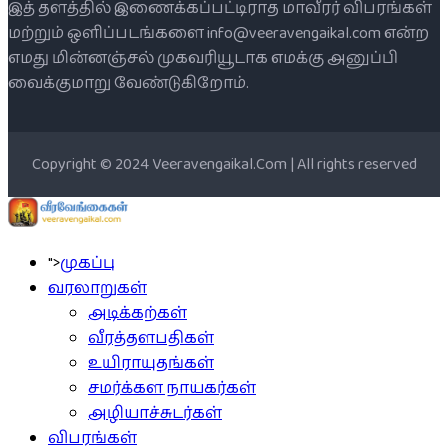
இத் தளத்தில் இணைக்கப்பட்டிராத மாவீரர் விபரங்கள்
மற்றும் ஒளிப்படங்களை info@veeravengaikal.com என்ற
எமது மின்னஞ்சல் முகவரியூடாக எமக்கு அனுப்பி
வைக்குமாறு வேண்டுகிறோம்.
Copyright © 2024 Veeravengaikal.Com | All rights reserved
">
முகப்பு
வரலாறுகள்
அடிக்கற்கள்
வீரத்தளபதிகள்
உயிராயுதங்கள்
சமர்க்கள நாயகர்கள்
அழியாச்சுடர்கள்
விபரங்கள்