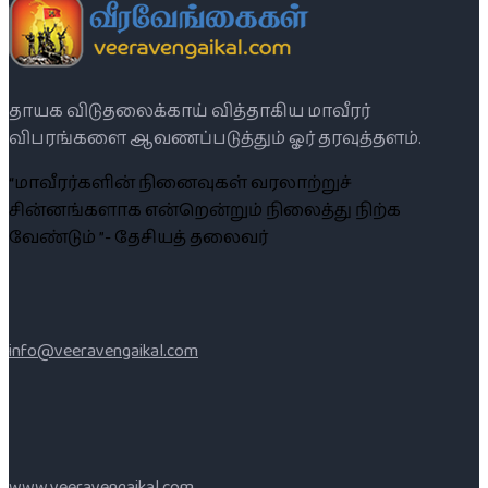
தாயக விடுதலைக்காய் வித்தாகிய மாவீரர்
விபரங்களை ஆவணப்படுத்தும் ஓர் தரவுத்தளம்.
“மாவீரர்களின் நினைவுகள் வரலாற்றுச்
சின்னங்களாக என்றென்றும் நிலைத்து நிற்க
வேண்டும் ”- தேசியத் தலைவர்
info@veeravengaikal.com
www.veeravengaikal.com