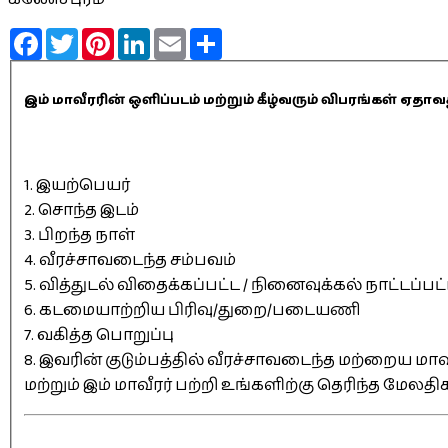
Facebook
Twitter
Pinterest
LinkedIn
Email
Share
இம் மாவீரரின் ஒளிப்படம் மற்றும் கீழ்வரும் விபரங்கள் 
1. இயற்பெயர்
2. சொந்த இடம்
3. பிறந்த நாள்
4. வீரச்சாவடைந்த சம்பவம்
5. வித்துடல் விதைக்கப்பட்ட / நினைவுக்கல் நாட்டப்பட
6. கடமையாற்றிய பிரிவு/துறை/படையணி
7. வகித்த பொறுப்பு
8. இவரின் குடும்பத்தில் வீரச்சாவடைந்த மற்றைய மாவீ
மற்றும் இம் மாவீரர் பற்றி உங்களிற்கு தெரிந்த மேலத