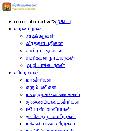
current-item active">
முகப்பு
வரலாறுகள்
அடிக்கற்கள்
வீரத்தளபதிகள்
உயிராயுதங்கள்
சமர்க்கள நாயகர்கள்
அழியாச்சுடர்கள்
விபரங்கள்
மாவீரர்கள்
கரும்புலிகள்
மறைமுக வேங்கைகள்
துணைப்படை வீரர்கள்
ஈரோஸ் மாவீரர்கள்
தனிக்குழு மாவீரர்கள்
மக்கள் படை வீரர்கள்