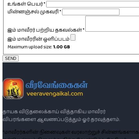
உங்கள் பெயர்
*
மின்னஞ்சல் முகவரி
*
இம் மாவீரர் பற்றிய தகவல்கள்
*
இம் மாவீரரின் ஒளிப்படம்
Maximum upload size:
1.00 GB
SEND
தாயக விடுதலைக்காய் வித்தாகிய மாவீரர்
விபரங்களை ஆவணப்படுத்தும் ஓர் தரவுத்தளம்.
“மாவீரர்களின் நினைவுகள் வரலாற்றுச் சின்னங்களாக