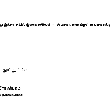
ஏதாவது இத்தளத்தில் இல்லையென்றால் அவற்றை கீழுள்ள படிவத்த
்ட துயிலுமில்லம்
ரர் விபரம்
ிக தகவல்கள்