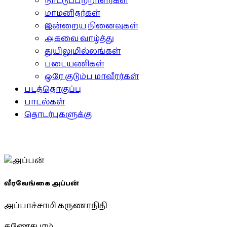
நாட்டுப்பற்றாளர்கள்
மாமனிதர்கள்
இன்றைய நினைவுகள்
அகவை வாழ்த்து
துயிலுமில்லங்கள்
படையணிகள்
ஒரே குடும்ப மாவீரர்கள்
படத்தொகுப்பு
பாடல்கள்
தொடர்புகளுக்கு
வீரவேங்கை அப்பன்
அப்பாச்சாமி கருணாநிதி
கணேசபுரம்