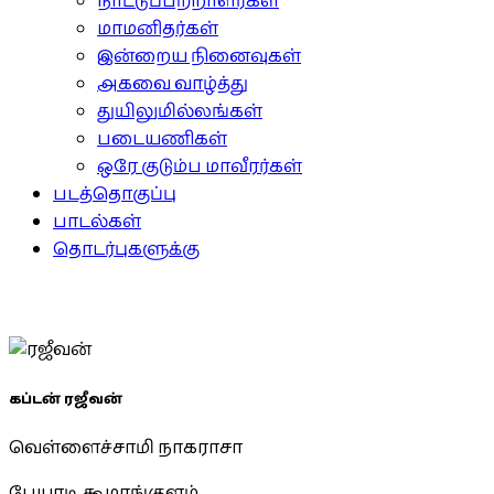
நாட்டுப்பற்றாளர்கள்
மாமனிதர்கள்
இன்றைய நினைவுகள்
அகவை வாழ்த்து
துயிலுமில்லங்கள்
படையணிகள்
ஒரே குடும்ப மாவீரர்கள்
படத்தொகுப்பு
பாடல்கள்
தொடர்புகளுக்கு
கப்டன் ரஜீவன்
வெள்ளைச்சாமி நாகராசா
பேயாடி, கூழாங்குளம்