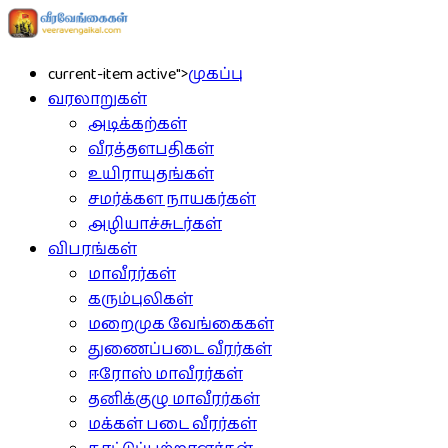
current-item active">
முகப்பு
வரலாறுகள்
அடிக்கற்கள்
வீரத்தளபதிகள்
உயிராயுதங்கள்
சமர்க்கள நாயகர்கள்
அழியாச்சுடர்கள்
விபரங்கள்
மாவீரர்கள்
கரும்புலிகள்
மறைமுக வேங்கைகள்
துணைப்படை வீரர்கள்
ஈரோஸ் மாவீரர்கள்
தனிக்குழு மாவீரர்கள்
மக்கள் படை வீரர்கள்