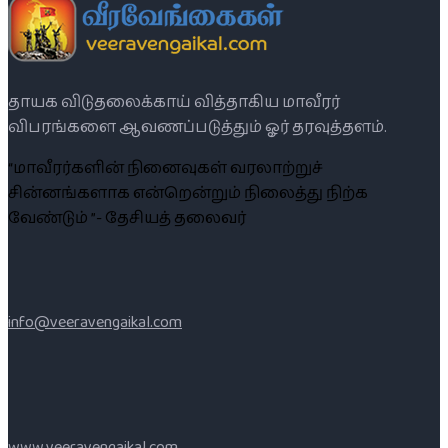
தாயக விடுதலைக்காய் வித்தாகிய மாவீரர்
விபரங்களை ஆவணப்படுத்தும் ஓர் தரவுத்தளம்.
“மாவீரர்களின் நினைவுகள் வரலாற்றுச்
சின்னங்களாக என்றென்றும் நிலைத்து நிற்க
வேண்டும் ”- தேசியத் தலைவர்
info@veeravengaikal.com
www.veeravengaikal.com