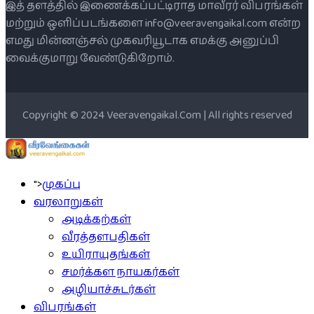
இத் தளத்தில் இணைக்கப்பட்டிராத மாவீரர் விபரங்கள்
மற்றும் ஒளிப்படங்களை info@veeravengaikal.com என்ற
எமது மின்னஞ்சல் முகவரியூடாக எமக்கு அனுப்பி
வைக்குமாறு வேண்டுகிறோம்.
Copyright © 2024 Veeravengaikal.Com | All rights reserved
">
முகப்பு
வரலாறுகள்
அடிக்கற்கள்
வீரத்தளபதிகள்
உயிராயுதங்கள்
சமர்க்கள நாயகர்கள்
அழியாச்சுடர்கள்
விபரங்கள்