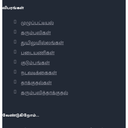
விபரங்கள்
முழுப்பட்டியல்
கரும்புலிகள்
துயிலுமில்லங்கள்
படையணிகள்
குடும்பங்கள்
நடவடிக்கைகள்
தாக்குதல்கள்
கரும்புலித்தாக்குதல்
வேண்டுகிறோம்...