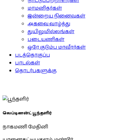
நாட்டுப்பற்றாளர்கள்
மாமனிதர்கள்
இன்றைய நினைவுகள்
அகவை வாழ்த்து
துயிலுமில்லங்கள்
படையணிகள்
ஒரே குடும்ப மாவீரர்கள்
படத்தொகுப்பு
பாடல்கள்
தொடர்புகளுக்கு
லெப்டினன்ட் பூந்தளிர்
நாகமணி மேதினி
யானைகட்டியகுளம், மண்டூர்