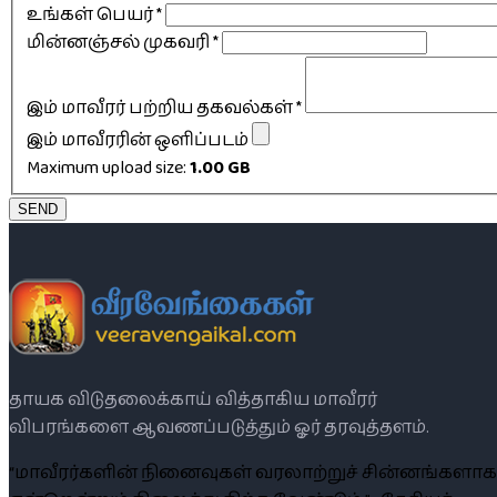
உங்கள் பெயர்
*
மின்னஞ்சல் முகவரி
*
இம் மாவீரர் பற்றிய தகவல்கள்
*
இம் மாவீரரின் ஒளிப்படம்
Maximum upload size:
1.00 GB
SEND
தாயக விடுதலைக்காய் வித்தாகிய மாவீரர்
விபரங்களை ஆவணப்படுத்தும் ஓர் தரவுத்தளம்.
“மாவீரர்களின் நினைவுகள் வரலாற்றுச் சின்னங்களாக