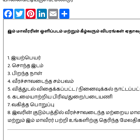
Facebook
Twitter
Pinterest
LinkedIn
Email
Share
இம் மாவீரரின் ஒளிப்படம் மற்றும் கீழ்வரும் விபரங்கள் 
1. இயற்பெயர்
2. சொந்த இடம்
3. பிறந்த நாள்
4. வீரச்சாவடைந்த சம்பவம்
5. வித்துடல் விதைக்கப்பட்ட / நினைவுக்கல் நாட்டப்பட
6. கடமையாற்றிய பிரிவு/துறை/படையணி
7. வகித்த பொறுப்பு
8. இவரின் குடும்பத்தில் வீரச்சாவடைந்த மற்றைய மாவீ
மற்றும் இம் மாவீரர் பற்றி உங்களிற்கு தெரிந்த மேலத