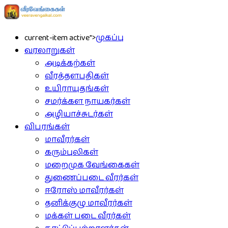
current-item active">
முகப்பு
வரலாறுகள்
அடிக்கற்கள்
வீரத்தளபதிகள்
உயிராயுதங்கள்
சமர்க்கள நாயகர்கள்
அழியாச்சுடர்கள்
விபரங்கள்
மாவீரர்கள்
கரும்புலிகள்
மறைமுக வேங்கைகள்
துணைப்படை வீரர்கள்
ஈரோஸ் மாவீரர்கள்
தனிக்குழு மாவீரர்கள்
மக்கள் படை வீரர்கள்