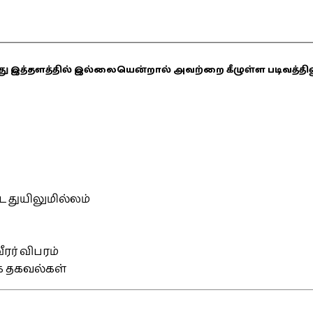
ஏதாவது இத்தளத்தில் இல்லையென்றால் அவற்றை கீழுள்ள படிவத்த
்ட துயிலுமில்லம்
ரர் விபரம்
ிக தகவல்கள்