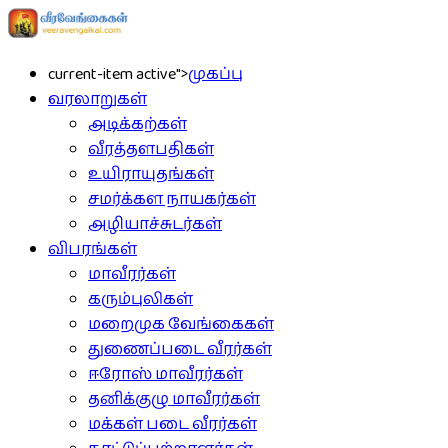
current-item active">
முகப்பு
வரலாறுகள்
அடிக்கற்கள்
வீரத்தளபதிகள்
உயிராயுதங்கள்
சமர்க்கள நாயகர்கள்
அழியாச்சுடர்கள்
விபரங்கள்
மாவீரர்கள்
கரும்புலிகள்
மறைமுக வேங்கைகள்
துணைப்படை வீரர்கள்
ஈரோஸ் மாவீரர்கள்
தனிக்குழு மாவீரர்கள்
மக்கள் படை வீரர்கள்