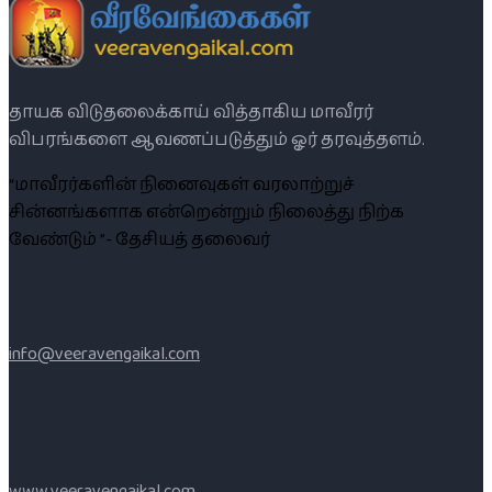
தாயக விடுதலைக்காய் வித்தாகிய மாவீரர்
விபரங்களை ஆவணப்படுத்தும் ஓர் தரவுத்தளம்.
“மாவீரர்களின் நினைவுகள் வரலாற்றுச்
சின்னங்களாக என்றென்றும் நிலைத்து நிற்க
வேண்டும் ”- தேசியத் தலைவர்
info@veeravengaikal.com
www.veeravengaikal.com