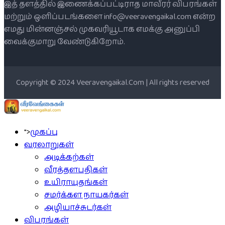
இத் தளத்தில் இணைக்கப்பட்டிராத மாவீரர் விபரங்கள்
மற்றும் ஒளிப்படங்களை info@veeravengaikal.com என்ற
எமது மின்னஞ்சல் முகவரியூடாக எமக்கு அனுப்பி
வைக்குமாறு வேண்டுகிறோம்.
Copyright © 2024 Veeravengaikal.Com | All rights reserved
">
முகப்பு
வரலாறுகள்
அடிக்கற்கள்
வீரத்தளபதிகள்
உயிராயுதங்கள்
சமர்க்கள நாயகர்கள்
அழியாச்சுடர்கள்
விபரங்கள்