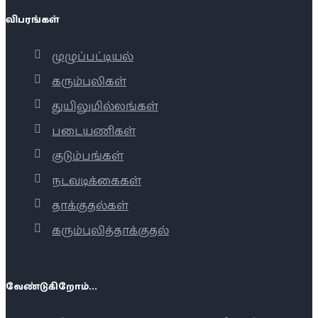
விபரங்கள்
முழுப்பட்டியல்
கரும்புலிகள்
துயிலுமில்லங்கள்
படையணிகள்
குடும்பங்கள்
நடவடிக்கைகள்
தாக்குதல்கள்
கரும்புலித்தாக்குதல்
வேண்டுகிறோம்...