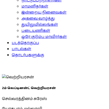
நாட்டுப்பற்றாளர்கள்
மாமனிதர்கள்
இன்றைய நினைவுகள்
அகவை வாழ்த்து
துயிலுமில்லங்கள்
படையணிகள்
ஒரே குடும்ப மாவீரர்கள்
படத்தொகுப்பு
பாடல்கள்
தொடர்புகளுக்கு
2ம் லெப்டினன்ட் வெற்றியரசன்
செல்வரத்தினம் சுரேஸ்
யோகபுரம், மல்லாவி