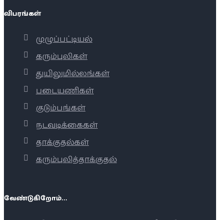
விபரங்கள்
முழுப்பட்டியல்
கரும்புலிகள்
துயிலுமில்லங்கள்
படையணிகள்
குடும்பங்கள்
நடவடிக்கைகள்
தாக்குதல்கள்
கரும்புலித்தாக்குதல்
வேண்டுகிறோம்...