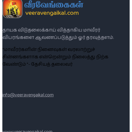
தாயக விடுதலைக்காய் வித்தாகிய மாவீரர்
விபரங்களை ஆவணப்படுத்தும் ஓர் தரவுத்தளம்.
“மாவீரர்களின் நினைவுகள் வரலாற்றுச்
சின்னங்களாக என்றென்றும் நிலைத்து நிற்க
வேண்டும் ”- தேசியத் தலைவர்
info@veeravengaikal.com
www.veeravengaikal.com