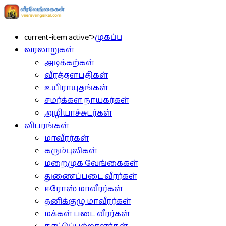
current-item active">
முகப்பு
வரலாறுகள்
அடிக்கற்கள்
வீரத்தளபதிகள்
உயிராயுதங்கள்
சமர்க்கள நாயகர்கள்
அழியாச்சுடர்கள்
விபரங்கள்
மாவீரர்கள்
கரும்புலிகள்
மறைமுக வேங்கைகள்
துணைப்படை வீரர்கள்
ஈரோஸ் மாவீரர்கள்
தனிக்குழு மாவீரர்கள்
மக்கள் படை வீரர்கள்