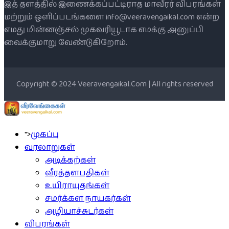
இத் தளத்தில் இணைக்கப்பட்டிராத மாவீரர் விபரங்கள்
மற்றும் ஒளிப்படங்களை info@veeravengaikal.com என்ற
எமது மின்னஞ்சல் முகவரியூடாக எமக்கு அனுப்பி
வைக்குமாறு வேண்டுகிறோம்.
Copyright © 2024 Veeravengaikal.Com | All rights reserved
">
முகப்பு
வரலாறுகள்
அடிக்கற்கள்
வீரத்தளபதிகள்
உயிராயுதங்கள்
சமர்க்கள நாயகர்கள்
அழியாச்சுடர்கள்
விபரங்கள்