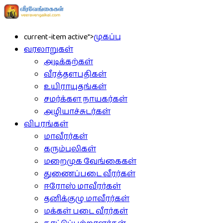
current-item active">
முகப்பு
வரலாறுகள்
அடிக்கற்கள்
வீரத்தளபதிகள்
உயிராயுதங்கள்
சமர்க்கள நாயகர்கள்
அழியாச்சுடர்கள்
விபரங்கள்
மாவீரர்கள்
கரும்புலிகள்
மறைமுக வேங்கைகள்
துணைப்படை வீரர்கள்
ஈரோஸ் மாவீரர்கள்
தனிக்குழு மாவீரர்கள்
மக்கள் படை வீரர்கள்