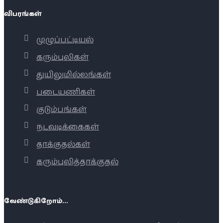
விபரங்கள்
முழுப்பட்டியல்
கரும்புலிகள்
துயிலுமில்லங்கள்
படையணிகள்
குடும்பங்கள்
நடவடிக்கைகள்
தாக்குதல்கள்
கரும்புலித்தாக்குதல்
வேண்டுகிறோம்...