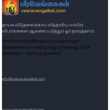
தாயக விடுதலைக்காய் வித்தாகிய மாவீரர்
விபரங்களை ஆவணப்படுத்தும் ஓர் தரவுத்தளம்.
“மாவீரர்களின் நினைவுகள் வரலாற்றுச்
சின்னங்களாக என்றென்றும் நிலைத்து நிற்க
வேண்டும் ”- தேசியத் தலைவர்
info@veeravengaikal.com
www.veeravengaikal.com