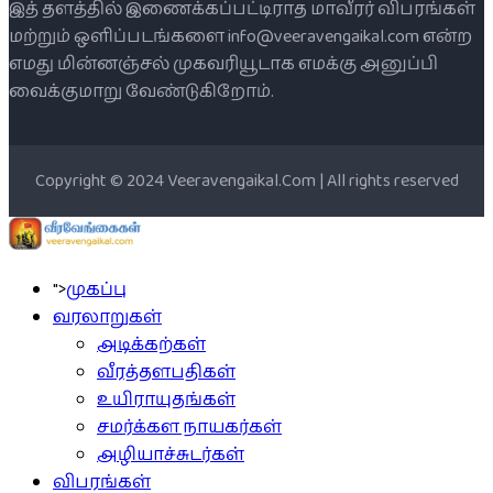
இத் தளத்தில் இணைக்கப்பட்டிராத மாவீரர் விபரங்கள்
மற்றும் ஒளிப்படங்களை info@veeravengaikal.com என்ற
எமது மின்னஞ்சல் முகவரியூடாக எமக்கு அனுப்பி
வைக்குமாறு வேண்டுகிறோம்.
Copyright © 2024 Veeravengaikal.Com | All rights reserved
">
முகப்பு
வரலாறுகள்
அடிக்கற்கள்
வீரத்தளபதிகள்
உயிராயுதங்கள்
சமர்க்கள நாயகர்கள்
அழியாச்சுடர்கள்
விபரங்கள்