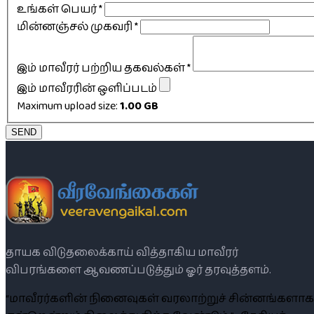
உங்கள் பெயர்
*
மின்னஞ்சல் முகவரி
*
இம் மாவீரர் பற்றிய தகவல்கள்
*
இம் மாவீரரின் ஒளிப்படம்
Maximum upload size:
1.00 GB
SEND
தாயக விடுதலைக்காய் வித்தாகிய மாவீரர்
விபரங்களை ஆவணப்படுத்தும் ஓர் தரவுத்தளம்.
“மாவீரர்களின் நினைவுகள் வரலாற்றுச் சின்னங்களாக