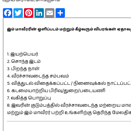
Facebook
Twitter
Pinterest
LinkedIn
Email
Share
இம் மாவீரரின் ஒளிப்படம் மற்றும் கீழ்வரும் விபரங்கள் 
1. இயற்பெயர்
2. சொந்த இடம்
3. பிறந்த நாள்
4. வீரச்சாவடைந்த சம்பவம்
5. வித்துடல் விதைக்கப்பட்ட / நினைவுக்கல் நாட்டப்பட
6. கடமையாற்றிய பிரிவு/துறை/படையணி
7. வகித்த பொறுப்பு
8. இவரின் குடும்பத்தில் வீரச்சாவடைந்த மற்றைய மாவீ
மற்றும் இம் மாவீரர் பற்றி உங்களிற்கு தெரிந்த மேலத