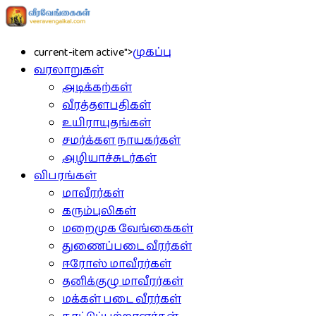
current-item active">
முகப்பு
வரலாறுகள்
அடிக்கற்கள்
வீரத்தளபதிகள்
உயிராயுதங்கள்
சமர்க்கள நாயகர்கள்
அழியாச்சுடர்கள்
விபரங்கள்
மாவீரர்கள்
கரும்புலிகள்
மறைமுக வேங்கைகள்
துணைப்படை வீரர்கள்
ஈரோஸ் மாவீரர்கள்
தனிக்குழு மாவீரர்கள்
மக்கள் படை வீரர்கள்