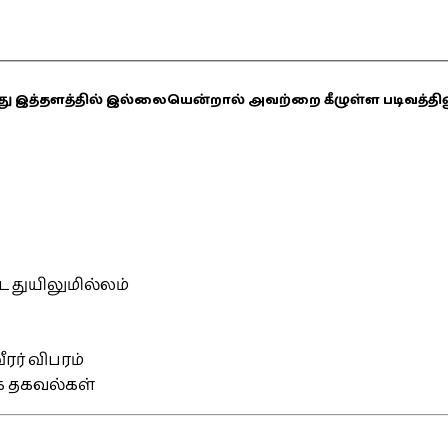
ஏதாவது இத்தளத்தில் இல்லையென்றால் அவற்றை கீழுள்ள படிவத்த
்ட துயிலுமில்லம்
ரர் விபரம்
ிக தகவல்கள்