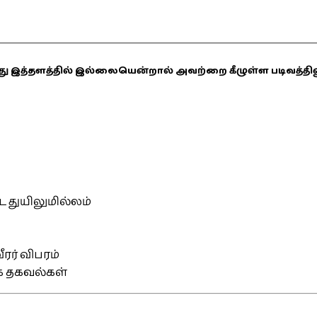
ஏதாவது இத்தளத்தில் இல்லையென்றால் அவற்றை கீழுள்ள படிவத்த
்ட துயிலுமில்லம்
ரர் விபரம்
ிக தகவல்கள்