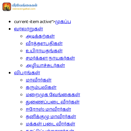
current-item active">
முகப்பு
வரலாறுகள்
அடிக்கற்கள்
வீரத்தளபதிகள்
உயிராயுதங்கள்
சமர்க்கள நாயகர்கள்
அழியாச்சுடர்கள்
விபரங்கள்
மாவீரர்கள்
கரும்புலிகள்
மறைமுக வேங்கைகள்
துணைப்படை வீரர்கள்
ஈரோஸ் மாவீரர்கள்
தனிக்குழு மாவீரர்கள்
மக்கள் படை வீரர்கள்