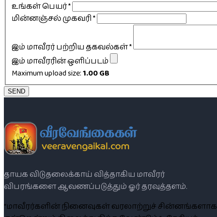
உங்கள் பெயர்
*
மின்னஞ்சல் முகவரி
*
இம் மாவீரர் பற்றிய தகவல்கள்
*
இம் மாவீரரின் ஒளிப்படம்
Maximum upload size:
1.00 GB
SEND
தாயக விடுதலைக்காய் வித்தாகிய மாவீரர்
விபரங்களை ஆவணப்படுத்தும் ஓர் தரவுத்தளம்.
“மாவீரர்களின் நினைவுகள் வரலாற்றுச் சின்னங்களாக