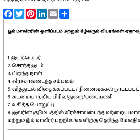
Facebook
Twitter
Pinterest
LinkedIn
Email
Share
இம் மாவீரரின் ஒளிப்படம் மற்றும் கீழ்வரும் விபரங்கள் 
1. இயற்பெயர்
2. சொந்த இடம்
3. பிறந்த நாள்
4. வீரச்சாவடைந்த சம்பவம்
5. வித்துடல் விதைக்கப்பட்ட / நினைவுக்கல் நாட்டப்பட
6. கடமையாற்றிய பிரிவு/துறை/படையணி
7. வகித்த பொறுப்பு
8. இவரின் குடும்பத்தில் வீரச்சாவடைந்த மற்றைய மாவீ
மற்றும் இம் மாவீரர் பற்றி உங்களிற்கு தெரிந்த மேலத