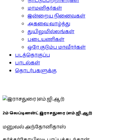
நாட்டுப்பற்றாளர்கள்
மாமனிதர்கள்
இன்றைய நினைவுகள்
அகவை வாழ்த்து
துயிலுமில்லங்கள்
படையணிகள்
ஒரே குடும்ப மாவீரர்கள்
படத்தொகுப்பு
பாடல்கள்
தொடர்புகளுக்கு
2ம் லெப்டினன்ட் இராசதுரை (எம்.ஜி.ஆர்)
மனுவல் அந்தோனிதாஸ்
கர்த்தர்கோயிலடி, பரப்புக்கடந்தான்