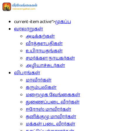
current-item active">
முகப்பு
வரலாறுகள்
அடிக்கற்கள்
வீரத்தளபதிகள்
உயிராயுதங்கள்
சமர்க்கள நாயகர்கள்
அழியாச்சுடர்கள்
விபரங்கள்
மாவீரர்கள்
கரும்புலிகள்
மறைமுக வேங்கைகள்
துணைப்படை வீரர்கள்
ஈரோஸ் மாவீரர்கள்
தனிக்குழு மாவீரர்கள்
மக்கள் படை வீரர்கள்