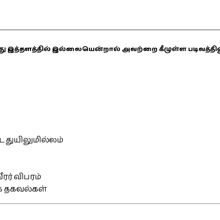
ஏதாவது இத்தளத்தில் இல்லையென்றால் அவற்றை கீழுள்ள படிவத்த
்ட துயிலுமில்லம்
ரர் விபரம்
ிக தகவல்கள்