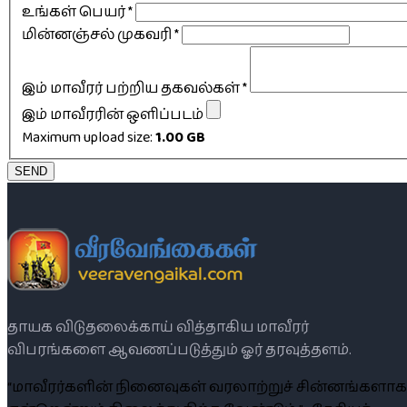
உங்கள் பெயர்
*
மின்னஞ்சல் முகவரி
*
இம் மாவீரர் பற்றிய தகவல்கள்
*
இம் மாவீரரின் ஒளிப்படம்
Maximum upload size:
1.00 GB
SEND
தாயக விடுதலைக்காய் வித்தாகிய மாவீரர்
விபரங்களை ஆவணப்படுத்தும் ஓர் தரவுத்தளம்.
“மாவீரர்களின் நினைவுகள் வரலாற்றுச் சின்னங்களாக