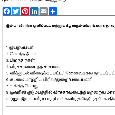
Facebook
Twitter
Pinterest
LinkedIn
Email
Share
இம் மாவீரரின் ஒளிப்படம் மற்றும் கீழ்வரும் விபரங்கள் 
1. இயற்பெயர்
2. சொந்த இடம்
3. பிறந்த நாள்
4. வீரச்சாவடைந்த சம்பவம்
5. வித்துடல் விதைக்கப்பட்ட / நினைவுக்கல் நாட்டப்பட
6. கடமையாற்றிய பிரிவு/துறை/படையணி
7. வகித்த பொறுப்பு
8. இவரின் குடும்பத்தில் வீரச்சாவடைந்த மற்றைய மாவீ
மற்றும் இம் மாவீரர் பற்றி உங்களிற்கு தெரிந்த மேலத