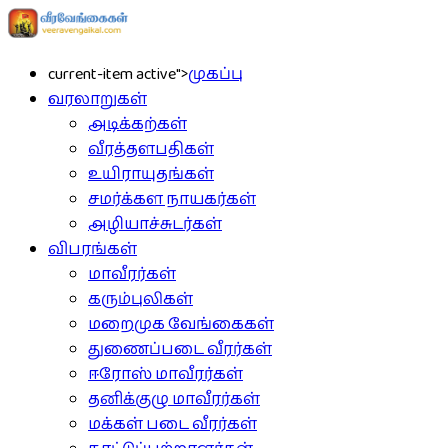
current-item active">
முகப்பு
வரலாறுகள்
அடிக்கற்கள்
வீரத்தளபதிகள்
உயிராயுதங்கள்
சமர்க்கள நாயகர்கள்
அழியாச்சுடர்கள்
விபரங்கள்
மாவீரர்கள்
கரும்புலிகள்
மறைமுக வேங்கைகள்
துணைப்படை வீரர்கள்
ஈரோஸ் மாவீரர்கள்
தனிக்குழு மாவீரர்கள்
மக்கள் படை வீரர்கள்