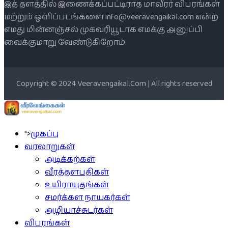
இத் தளத்தில் இணைக்கப்பட்டிராத மாவீரர் விபரங்கள்
மற்றும் ஒளிப்படங்களை info@veeravengaikal.com என்ற
எமது மின்னஞ்சல் முகவரியூடாக எமக்கு அனுப்பி
வைக்குமாறு வேண்டுகிறோம்.
Copyright © 2024 Veeravengaikal.Com | All rights reserved
">
முகப்பு
வரலாறுகள்
அடிக்கற்கள்
வீரத்தளபதிகள்
உயிராயுதங்கள்
சமர்க்கள நாயகர்கள்
அழியாச்சுடர்கள்
விபரங்கள்