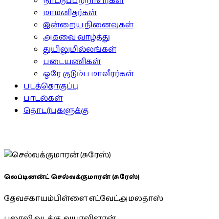
நாட்டுப்பற்றாளர்கள்
மாமனிதர்கள்
இன்றைய நினைவுகள்
அகவை வாழ்த்து
துயிலுமில்லங்கள்
படையணிகள்
ஒரே குடும்ப மாவீரர்கள்
படத்தொகுப்பு
பாடல்கள்
தொடர்புகளுக்கு
லெப்டினன்ட் செல்வக்குமாரன் (சுரேஸ்)
தேவசகாயம்பிள்ளை எட்வேட்அமலதாஸ்
பலாலி வடக்கு, வயாவிளான்