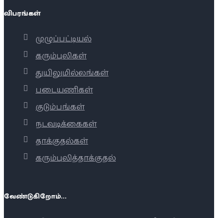
விபரங்கள்
முழுப்பட்டியல்
கரும்புலிகள்
துயிலுமில்லங்கள்
படையணிகள்
குடும்பங்கள்
நடவடிக்கைகள்
தாக்குதல்கள்
கரும்புலித்தாக்குதல்
வேண்டுகிறோம்...