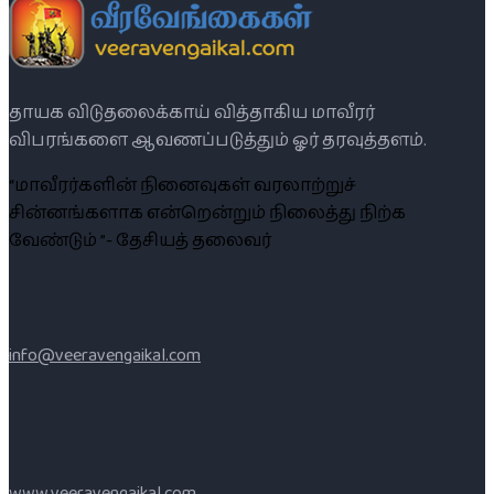
தாயக விடுதலைக்காய் வித்தாகிய மாவீரர்
விபரங்களை ஆவணப்படுத்தும் ஓர் தரவுத்தளம்.
“மாவீரர்களின் நினைவுகள் வரலாற்றுச்
சின்னங்களாக என்றென்றும் நிலைத்து நிற்க
வேண்டும் ”- தேசியத் தலைவர்
info@veeravengaikal.com
www.veeravengaikal.com